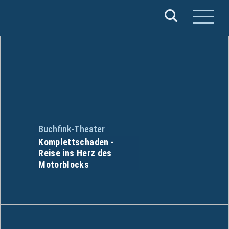
Verband
Deutscher
Puppentheater
e.V.
Buchfink-Theater
Komplettschaden -
Reise ins Herz des
Motorblocks