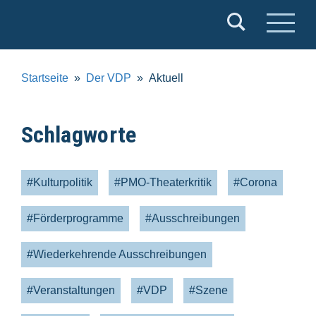
Verband
Deutscher
Puppentheater
Startseite
Der VDP
Aktuell
e.V.
Schlagworte
#Kulturpolitik
#PMO-Theaterkritik
#Corona
#Förderprogramme
#Ausschreibungen
#Wiederkehrende Ausschreibungen
#Veranstaltungen
#VDP
#Szene