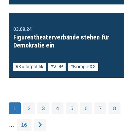
03.09.24
Figurentheaterverbände stehen für
Demokratie ein
Kulturpolitik
VDP
KompleXX
1
2
3
4
5
6
7
8
…
16