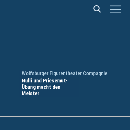
Verband
Deutscher
Puppentheater
e.V.
Wolfsburger Figurentheater Compagnie
Nulli und Priesemut-
Übung macht den
Meister