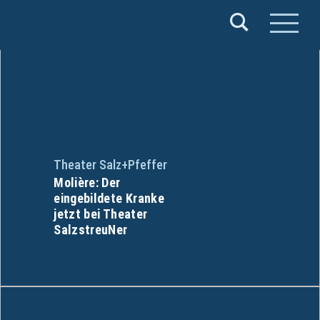
Verband
Deutscher
Puppentheater
e.V.
Theater Salz+Pfeffer
Molière: Der
eingebildete Kranke
jetzt bei Theater
SalzstreuNer