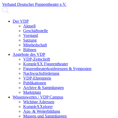
Verband Deutscher Puppentheater e.V.
Der VDP
Aktuell
Geschäftsstelle
Vorstand
Satzung
Mitgliedschaft
Bühnen
Angebote des VDP
VDP-Zeitschrift
KompleXX Figurentheater
Figurentheaterkonferenzen & Symposien
Nachwuchsförderung
VDP-Ehrenpreis
Publikationen
Archive & Sammlungen
Marktplatz
Wissenswertes / VDP Campus
Wichtige Adressen
KompleXXplorer
Aus- & Weiterbildung
Museen und Sammlungen