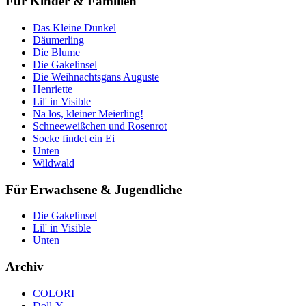
Für Kinder & Familien
Das Kleine Dunkel
Däumerling
Die Blume
Die Gakelinsel
Die Weihnachtsgans Auguste
Henriette
Lil' in Visible
Na los, kleiner Meierling!
Schneeweißchen und Rosenrot
Socke findet ein Ei
Unten
Wildwald
Für Erwachsene & Jugendliche
Die Gakelinsel
Lil' in Visible
Unten
Archiv
COLORI
Doll-Y