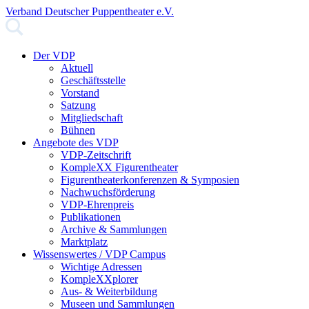
Verband Deutscher Puppentheater e.V.
Der VDP
Aktuell
Geschäftsstelle
Vorstand
Satzung
Mitgliedschaft
Bühnen
Angebote des VDP
VDP-Zeitschrift
KompleXX Figurentheater
Figurentheaterkonferenzen & Symposien
Nachwuchsförderung
VDP-Ehrenpreis
Publikationen
Archive & Sammlungen
Marktplatz
Wissenswertes / VDP Campus
Wichtige Adressen
KompleXXplorer
Aus- & Weiterbildung
Museen und Sammlungen