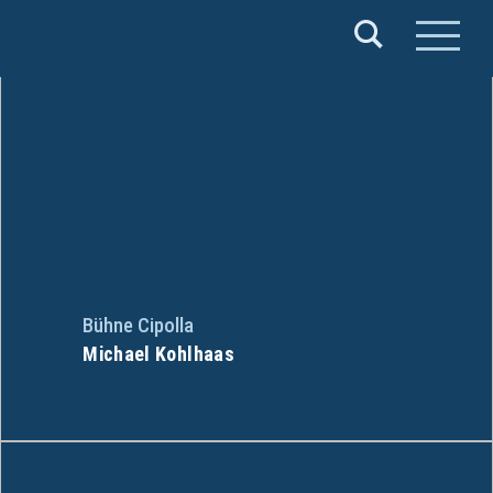
Verband
Deutscher
Puppentheater
e.V.
Bühne Cipolla
Michael Kohlhaas