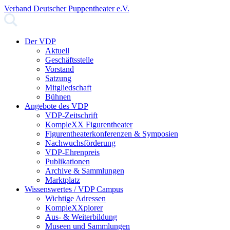
Verband Deutscher Puppentheater e.V.
Der VDP
Aktuell
Geschäftsstelle
Vorstand
Satzung
Mitgliedschaft
Bühnen
Angebote des VDP
VDP-Zeitschrift
KompleXX Figurentheater
Figurentheaterkonferenzen & Symposien
Nachwuchsförderung
VDP-Ehrenpreis
Publikationen
Archive & Sammlungen
Marktplatz
Wissenswertes / VDP Campus
Wichtige Adressen
KompleXXplorer
Aus- & Weiterbildung
Museen und Sammlungen