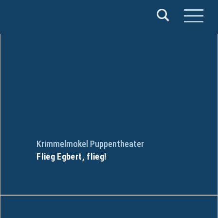
Verband
Deutscher
Puppentheater
e.V.
Krimmelmokel Puppentheater
Flieg Egbert, flieg!