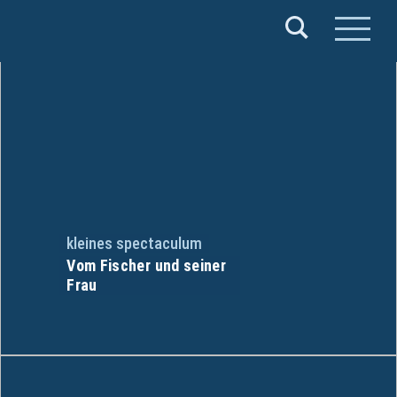
Verband
Deutscher
Puppentheater
e.V.
kleines spectaculum
Vom Fischer und seiner
Frau