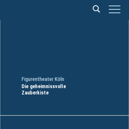
Verband
Deutscher
Puppentheater
e.V.
Figurentheater Köln
Die geheimnissvolle
Zauberkiste