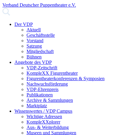
Verband Deutscher Puppentheater e.V.
Der VDP
Aktuell
Geschäftsstelle
Vorstand
Satzung
Mitgliedschaft
Bühnen
Angebote des VDP
VDP-Zeitschrift
KompleXX Figurentheater
Figurentheaterkonferenzen & Symposien
Nachwuchsförderung
VDP-Ehrenpreis
Publikationen
Archive & Sammlungen
Marktplatz
Wissenswertes / VDP Campus
Wichtige Adressen
KompleXXplorer
Aus- & Weiterbildung
Museen und Sammlungen