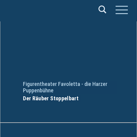
Verband
Deutscher
Puppentheater
e.V.
Figurentheater Favoletta - die Harzer
Puppenbühne
Der Räuber Stoppelbart