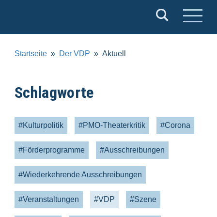
Verband
Deutscher
Puppentheater
Startseite
Der VDP
Aktuell
e.V.
Schlagworte
#Kulturpolitik
#PMO-Theaterkritik
#Corona
#Förderprogramme
#Ausschreibungen
#Wiederkehrende Ausschreibungen
#Veranstaltungen
#VDP
#Szene