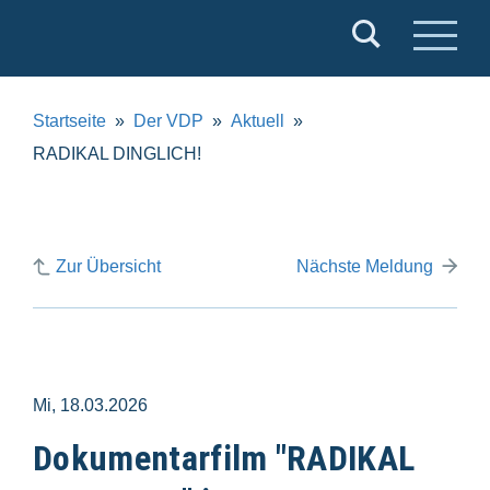
Verband
Deutscher
Puppentheater
Startseite
Der VDP
Aktuell
e.V.
RADIKAL DINGLICH!
Zur Übersicht
Nächste Meldung
Mi, 18.03.2026
Dokumentarfilm "RADIKAL