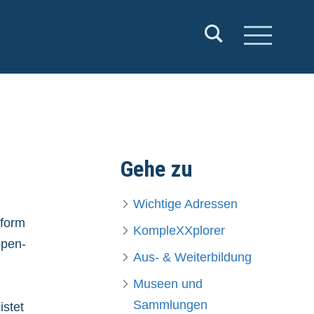
Gehe zu
Wichtige Adressen
tform
KompleXXplorer
ppen-
Aus- & Weiterbildung
Museen und
Sammlungen
istet