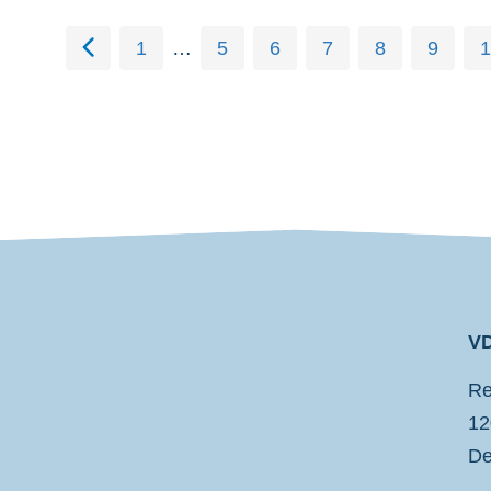
1
…
5
6
7
8
9
1
VD
VDP
Re
12
De