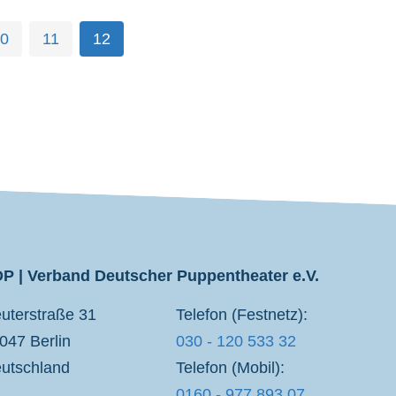
0
11
12
P | Verband Deutscher Puppentheater e.V.
uterstraße 31
Telefon (Festnetz):
047 Berlin
030 - 120 533 32
utschland
Telefon (Mobil):
0160 - 977 893 07