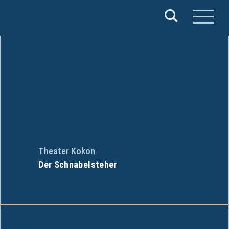
Verband
Deutscher
Puppentheater
e.V.
Theater Kokon
Der Schnabelsteher