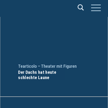
Verband
Deutscher
Puppentheater
e.V.
Tearticolo – Theater mit Figuren
Der Dachs hat heute
schlechte Laune