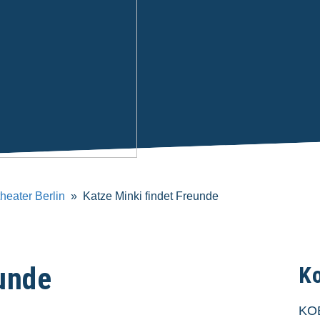
eater Berlin
Katze Minki findet Freunde
eunde
K
KOB