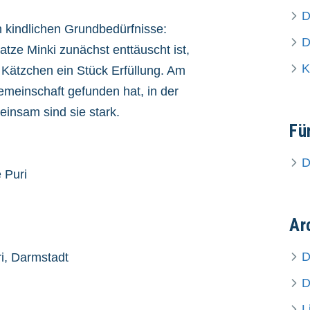
D
 kindlichen Grundbedürfnisse:
D
tze Minki zunächst enttäuscht ist,
K
 Kätzchen ein Stück Erfüllung. Am
emeinschaft gefunden hat, in der
einsam sind sie stark.
Fü
D
e Puri
Ar
D
i, Darmstadt
D
L