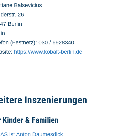
stiane Balsevicius
derstr. 26
47 Berlin
lin
efon (Festnetz): 030 / 6928340
site:
https://www.kobalt-berlin.de
itere Inszenierungen
r Kinder & Familien
AS ist Anton Daumesdick