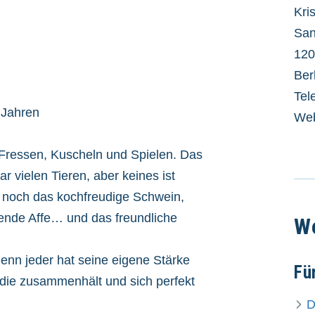
Kri
San
120
Ber
Tel
 Jahren
Web
 Fressen, Kuscheln und Spielen. Das
r vielen Tieren, aber keines ist
gt, noch das kochfreudige Schwein,
bende Affe… und das freundliche
We
Denn jeder hat seine eigene Stärke
Fü
die zusammenhält und sich perfekt
D