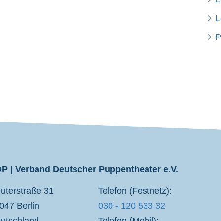
L
P
P | Verband Deutscher Puppentheater e.V.
uterstraße 31
Telefon (Festnetz):
047 Berlin
030 - 120 533 32
utschland
Telefon (Mobil):