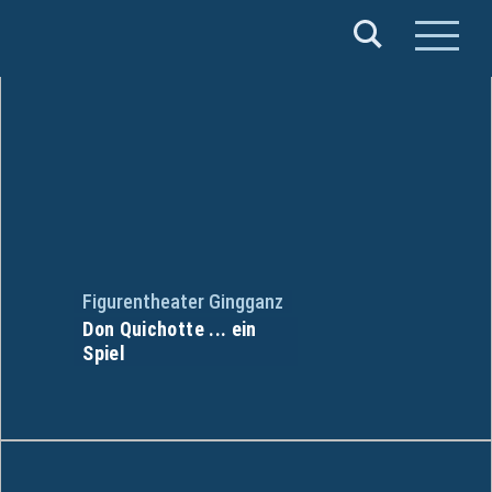
Verband
Deutscher
Puppentheater
e.V.
Figurentheater Gingganz
Don Quichotte ... ein
Spiel