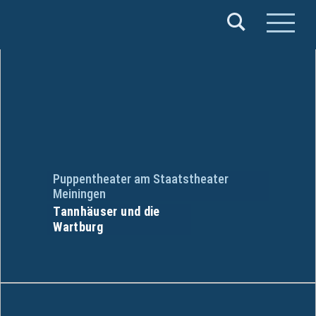
Verband
Deutscher
Puppentheater
e.V.
Puppentheater am Staatstheater
Meiningen
Tannhäuser und die
Wartburg