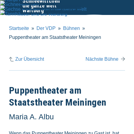
Schneewittchen
Tannhäuser und die
die ganze Welt
Wartburg
Startseite
Der VDP
Bühnen
Puppentheater am Staatstheater Meiningen
Zur Übersicht
Nächste Bühne
Puppentheater am
Staatstheater Meiningen
Maria A. Albu
Wenn das Puppentheater Meiningen zu Gast ist, hat