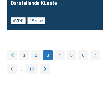
Darstellende Künste
VDP
Szene
1
2
3
4
5
6
7
8
…
16