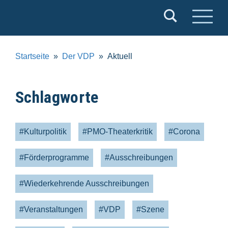
Verband
Deutscher
Puppentheater
Startseite
Der VDP
Aktuell
e.V.
Schlagworte
#Kulturpolitik
#PMO-Theaterkritik
#Corona
#Förderprogramme
#Ausschreibungen
#Wiederkehrende Ausschreibungen
#Veranstaltungen
#VDP
#Szene