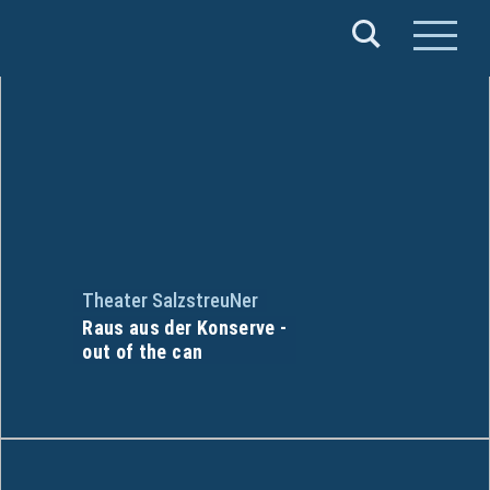
Verband
Deutscher
Puppentheater
e.V.
Theater SalzstreuNer
Raus aus der Konserve -
out of the can