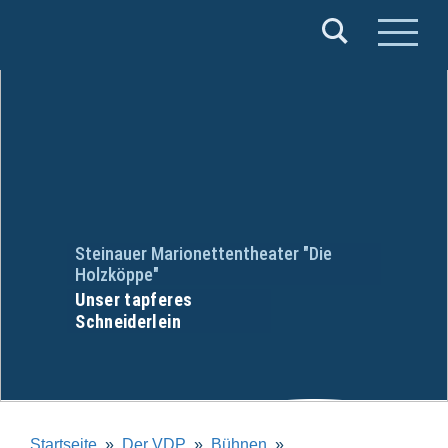
Verband
Deutscher
Puppentheater
e.V.
Steinauer Marionettentheater "Die
Holzköppe"
Unser tapferes
Schneiderlein
Startseite
Der VDP
Bühnen