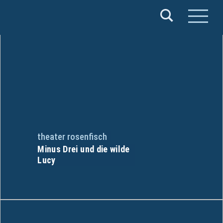
Verband
Deutscher
Puppentheater
e.V.
theater rosenfisch
Minus Drei und die wilde
Lucy