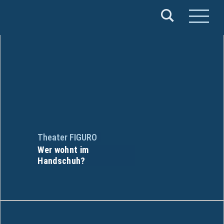
Verband
Deutscher
Puppentheater
e.V.
Theater FIGURO
Wer wohnt im
Handschuh?