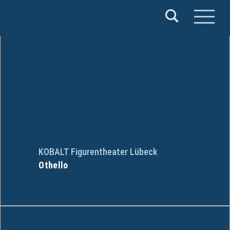
Verband
Deutscher
Puppentheater
e.V.
KOBALT Figurentheater Lübeck
Othello