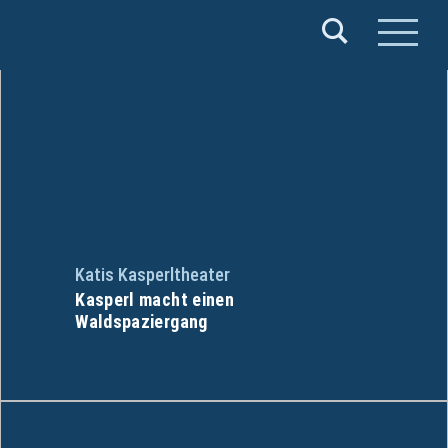
Verband
Deutscher
Puppentheater
e.V.
Katis Kasperltheater
Kasperl macht einen
Waldspaziergang