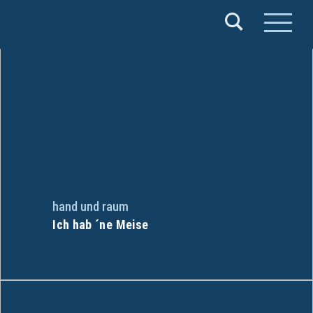
Verband
Deutscher
Puppentheater
e.V.
hand und raum
Ich hab ´ne Meise