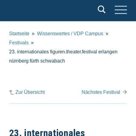
Verband
Deutscher
Puppentheater
Startseite
Wissenswertes / VDP Campus
e.V.
Festivals
23. internationales figuren.theater.festival erlangen
nürnberg fürth schwabach
Zur Übersicht
Nächstes Festival
23. internationales