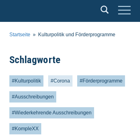
Verband
Deutscher
Puppentheater
Startseite
Kulturpolitik und Förderprogramme
e.V.
Schlagworte
#Kulturpolitik
#Corona
#Förderprogramme
#Ausschreibungen
#Wiederkehrende Ausschreibungen
#KompleXX