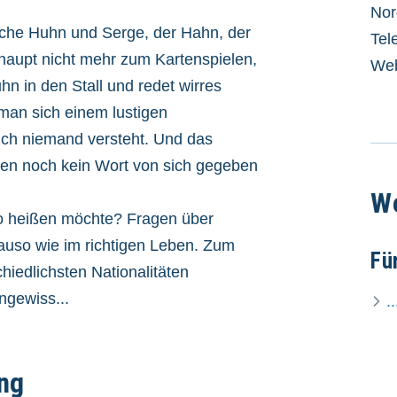
Nor
ische Huhn und Serge, der Hahn, der
Tel
rhaupt nicht mehr zum Kartenspielen,
Web
uhn in den Stall und redet wirres
man sich einem lustigen
ch niemand versteht. Und das
en noch kein Wort von sich gegeben
We
rro heißen möchte? Fragen über
nauso wie im richtigen Leben. Zum
Fü
chiedlichsten Nationalitäten
ngewiss...
.
ng