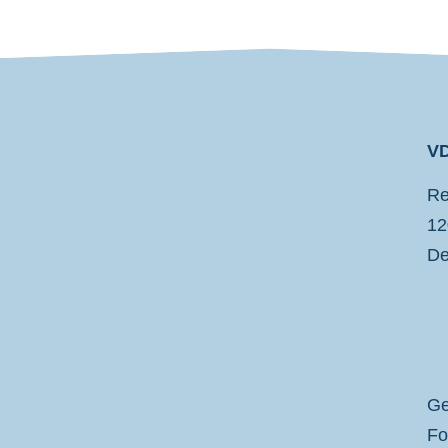
VD
VDP
Re
12
De
Ge
Fo