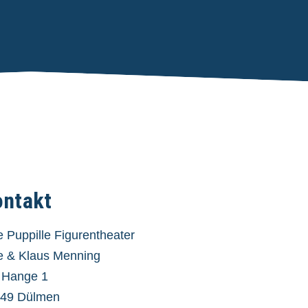
ontakt
le Puppille Figurentheater
le & Klaus Menning
 Hange 1
49 Dülmen