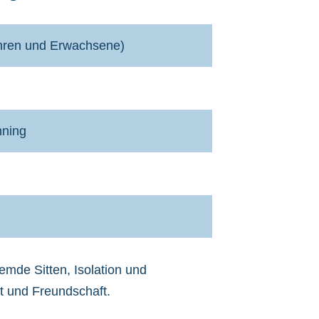
ahren und Erwachsene)
nning
mde Sitten, Isolation und
ät und Freundschaft.