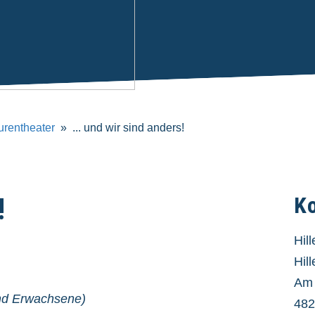
gurentheater
... und wir sind anders!
!
K
Hil
Hil
Am
und Erwachsene)
482