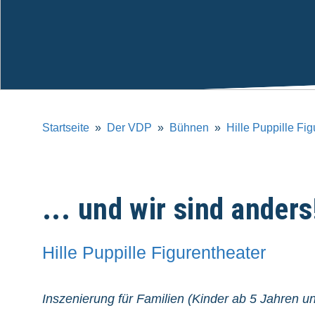
Startseite
Der VDP
Bühnen
Hille Puppille Fi
... und wir sind anders
Hille Puppille Figurentheater
Inszenierung für Familien (Kinder ab 5 Jahren 