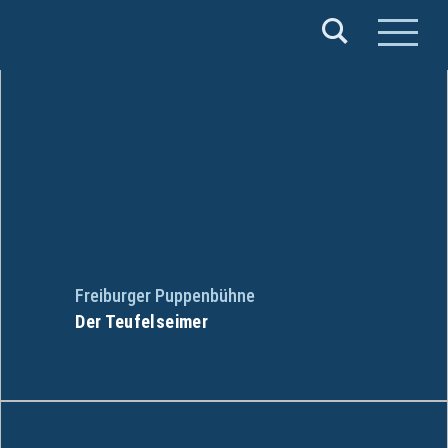
Verband
Deutscher
Puppentheater
e.V.
Freiburger Puppenbühne
Der Teufelseimer