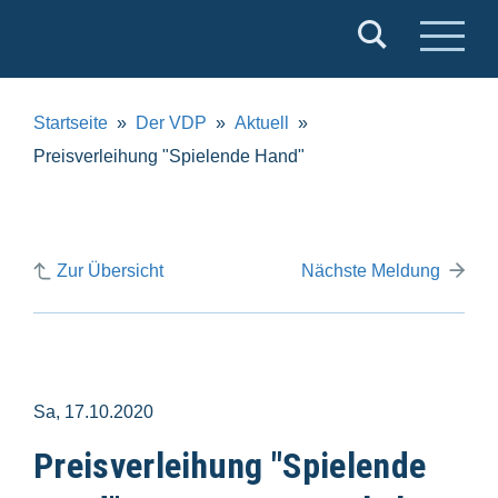
Verband
Deutscher
Puppentheater
Startseite
Der VDP
Aktuell
e.V.
Preisverleihung "Spielende Hand"
Zur Übersicht
Nächste Meldung
Sa, 17.10.2020
Preisverleihung "Spielende