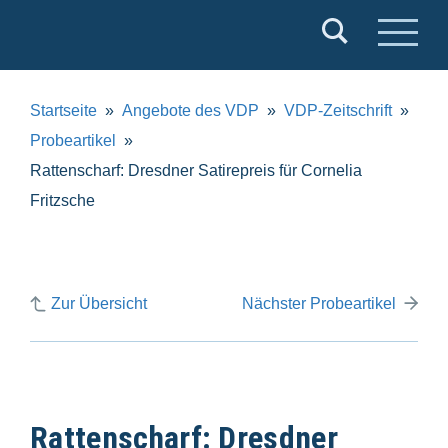
Verband
Deutscher
Puppentheater
Startseite
Angebote des VDP
VDP-Zeitschrift
e.V.
Probeartikel
Rattenscharf: Dresdner Satirepreis für Cornelia
Fritzsche
Zur Übersicht
Nächster Probeartikel
Rattenscharf: Dresdner