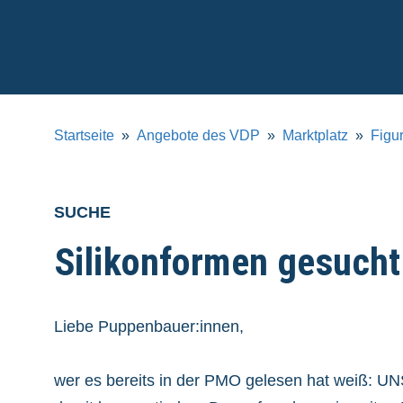
Verband
Deutscher
Puppentheater
e.V.
Startseite
Angebote des VDP
Marktplatz
Figu
SUCHE
Silikonformen gesucht
Liebe Puppenbauer:innen,
wer es bereits in der PMO gelesen hat weiß