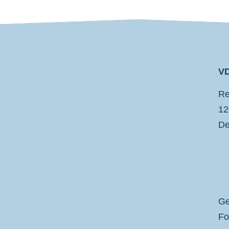
VD
VDP
Re
12
De
Ge
Fo