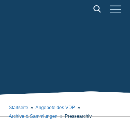
Verband
Deutscher
Puppentheater
e.V.
Startseite
Angebote des VDP
Archive & Sammlungen
Pressearchiv